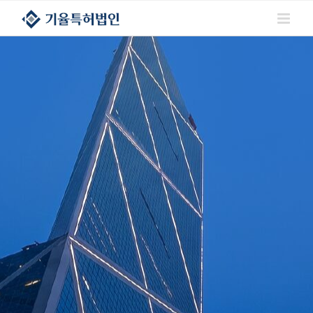
콘텐츠로
건너뛰기