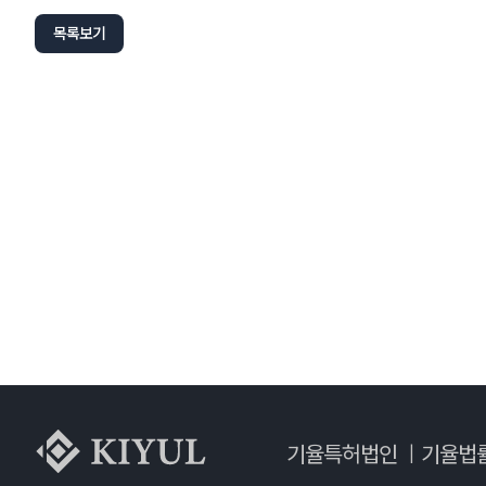
목록보기
기율특허법인
기율법
|