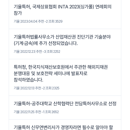
기율특허, 국제상표협회 INTA 2023(싱가폴) 연례회의
참가
기율
|
2023.04.04
|
추천 -2
|
조회 3529
기율특허법률사무소가 산업재산권 진단기관 기술분야
(기계·금속)에 추가 선정되었습니다.
기율
|
2022.12.23
|
추천 -3
|
조회 2252
특허청, 한국지식재산보호원에서 주관한 해외지재권
분쟁대응 및 보호전략 세미나에 발표자로
참석하였습니다.
기율
|
2022.12.13
|
추천 -2
|
조회 2325
기율특허-공주대학교 산학협력단 전담특허사무소로 선정
기율
|
2022.11.25
|
추천 -1
|
조회 2652
기율특허 신무연변리사가 경영자라면 필수로 알아야 할