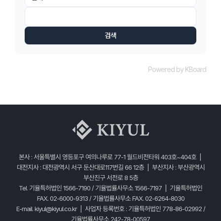
검색
Powered by KBoard
본사 : 서울특별시 영등포구 여의나루로 77-1 월드비전타워 403호~404호 |
대전지사 : 대전광역시 서구 둔산대로117번길 66 12층 | 부산지사 : 부산광역시
부산진구 서전로 8 5층
Tel. 기율특허법인 1566-7190 / 기율법률사무소 1566-7197 | 기율특허법인
FAX. 02-6000-9313 / 기율법률사무소 FAX. 02-6264-8030
E-mail.
kiyul@kiyul.co.kr
| 사업자 등록번호 : 기율특허법인 778-86-02992 /
기율법률사무소 242-78-00597