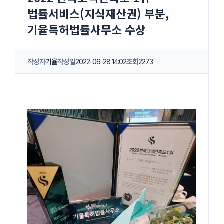
법률서비스(지식재산권) 부분,
기율특허법률사무소 수상
작성자
기율
작성일
2022-06-28 14:02
조회
2273