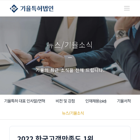
콘텐츠로
건너뛰기
뉴스/기율소식
기율의 최근 소식을 전해 드립니다.
기율특허 대표 인사말/연혁
비전 및 강점
인재채용(old)
기율서적
뉴스/기율소식
2022 한국고객만족도 1위