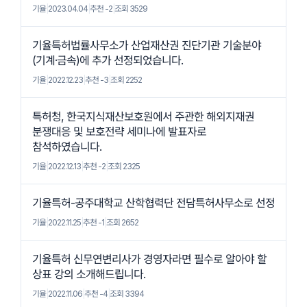
기율
|
2023.04.04
|
추천 -2
|
조회 3529
기율특허법률사무소가 산업재산권 진단기관 기술분야
(기계·금속)에 추가 선정되었습니다.
기율
|
2022.12.23
|
추천 -3
|
조회 2252
특허청, 한국지식재산보호원에서 주관한 해외지재권
분쟁대응 및 보호전략 세미나에 발표자로
참석하였습니다.
기율
|
2022.12.13
|
추천 -2
|
조회 2325
기율특허-공주대학교 산학협력단 전담특허사무소로 선정
기율
|
2022.11.25
|
추천 -1
|
조회 2652
기율특허 신무연변리사가 경영자라면 필수로 알아야 할
상표 강의 소개해드립니다.
기율
|
2022.11.06
|
추천 -4
|
조회 3394