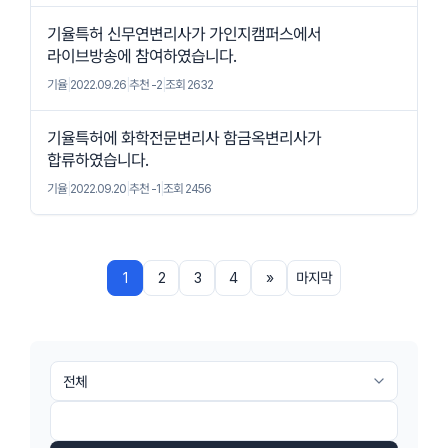
기율특허 신무연변리사가 가인지캠퍼스에서
라이브방송에 참여하였습니다.
기율
|
2022.09.26
|
추천 -2
|
조회 2632
기율특허에 화학전문변리사 함금옥변리사가
합류하였습니다.
기율
|
2022.09.20
|
추천 -1
|
조회 2456
1
2
3
4
»
마지막