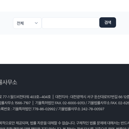
검색
률사무소
77-1 월드비전타워 403호~404호 | 대전지사 : 대전광역시 서구 둔산대로117번길 66 12
법률사무소 1566-7197 | 기율특허법인 FAX. 02-6000-9313 / 기율법률사무소 FAX. 02-626
록번호 : 기율특허법인 778-86-02992 / 기율법률사무소 242-78-00597
목적으로만 제공되며, 법률 자문을 대체할 수 없습니다. 구체적인 법률 문제에 대해서는 반드