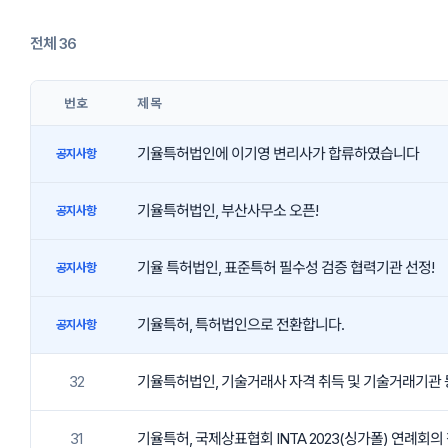
전체 36
번호
제목
기율특허법인에 이기영 변리사가 합류하였습니다
공지사항
기율특허법인, 부산사무소 오픈!
공지사항
기율 특허법인, 표준특허 필수성 검증 협력기관 선정!
공지사항
기율특허, 특허법인으로 전환합니다.
공지사항
32
기율특허법인, 기술거래사 자격 취득 및 기술거래기관
31
기율특허, 국제상표협회 INTA 2023(싱가폴) 연례회의