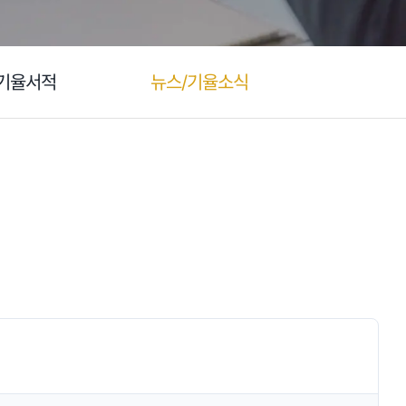
기율서적
뉴스/기율소식