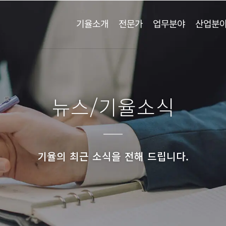
기율소개
전문가
업무분야
산업분
뉴스/기율소식
기율의 최근 소식을 전해 드립니다.