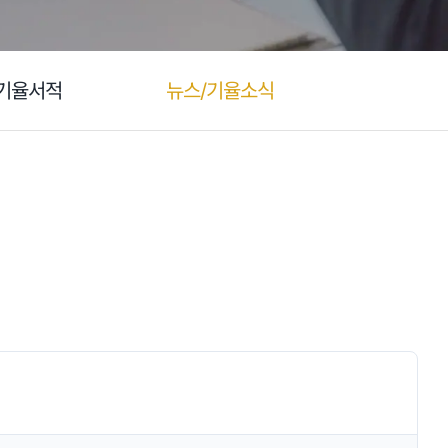
기율서적
뉴스/기율소식