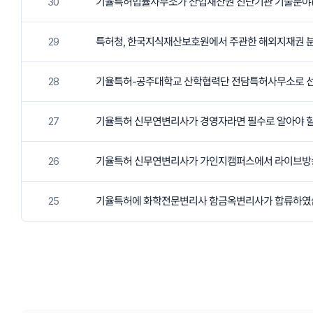
30
기율특허법률사무소가 산업재산권 진단기관 기술분야(
29
특허청, 한국지식재산보호원에서 주관한 해외지재권 분
28
기율특허-공주대학교 산학협력단 전담특허사무소로 
27
기율특허 신무연변리사가 경영자라면 필수로 알아야 할
26
기율특허 신무연변리사가 가인지캠퍼스에서 라이브방
25
기율특허에 화학전문변리사 함금옥변리사가 합류하였