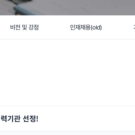
비전 및 강점
인재채용(old)
기율
소식
협력기관 선정!