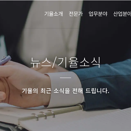
기율소개
전문가
업무분야
산업분
뉴스/기율소식
기율의 최근 소식을 전해 드립니다.