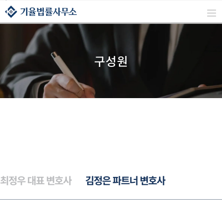
콘텐츠로
건너뛰기
구성원
최정우 대표 변호사
김정은 파트너 변호사