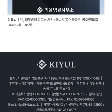
상표법 위반, 업무방해 피고소 사건 : 불송치(증거불충분, 공소권없음)
손
2026년 7월
|
0 댓글
2
본사 : 서울특별시 영등포구 여의나루로 77-1 월드비전타워 403호~404호 |
대전지사 : 대전광역시 서구 둔산대로117번길 66 12층 | 부산지사 : 부산광역시
부산진구 서전로 8 5층
Tel. 기율특허법인 1566-7190 / 기율법률사무소 1566-7197 | 기율특허법인
FAX. 02-6000-9313 / 기율법률사무소 FAX. 02-6264-8030
E-mail.
kiyul@kiyul.co.kr
| 사업자 등록번호 : 기율특허법인 778-86-02992 /
기율법률사무소 242-78-00597