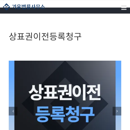
콘텐츠로
건너뛰기
상표권이전등록청구