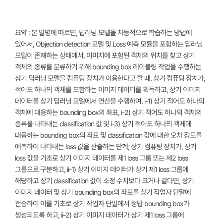
요약 : 본 발명에 따르면, 딥러닝 모델을 차등적으로 학습하는 방법에
있어서, Objection detection 모델 및 Loss 예측 모듈을 포함하는 딥러닝
모델이 존재하는 상태에서, 이미지에 포함된 객체의 위치를 찾고 상기
객체의 종류를 분류하기 위해 bounding box 레이블링 작업을 수행하는
상기 딥러닝 모델을 컴퓨팅 장치가 이용한다고 할 때, 상기 컴퓨팅 장치가,
적어도 하나의 객체를 포함하는 이미지 데이터를 획득하고, 상기 이미지
데이터를 상기 딥러닝 모델에서 연산을 수행하여, i-1) 상기 적어도 하나의
객체에 대응하는 bounding box의 좌표, i-2) 상기 적어도 하나의 객체의
종류를 나타내는 classification 값 및 i-3) 상기 적어도 하나의 객체에
대응하는 bounding box의 좌표 및 classification 값에 대한 오차 정도를
예측하여 나타내는 loss 값을 산출하는 단계; 상기 컴퓨팅 장치가, 상기
loss 값을 기초로 상기 이미지 데이터를 제1 loss 그룹 또는 제2 loss
그룹으로 구분하고, ii-1) 상기 이미지 데이터가 상기 제1 loss 그룹에
해당하고 상기 classification 값이 소정 수치보다 크거나 같다면, 상기
이미지 데이터 및 상기 bounding box의 좌표를 상기 작업자 단말에
전송하여 이를 기초로 상기 작업자 단말에서 정답 bounding box가
생성되도록 하고, ii-2) 상기 이미지 데이터가 상기 제1 loss 그룹에