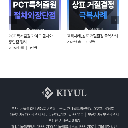
PCT 특허출원 가이드 절차와
고객사례_상표 거절결정 극복사례
고
장단점 정리
2025년 1월
|
0 댓글
2025년 2월
|
0 댓글
2
본사 : 서울특별시 영등포구 여의나루로 77-1 월드비전타워 403호~404호 |
대전지사 : 대전광역시 서구 둔산대로117번길 66 12층 | 부산지사 : 부산광역시
부산진구 서전로 8 5층
Tel. 기율특허법인 1566-7190 / 기율법률사무소 1566-7197 | 기율특허법인