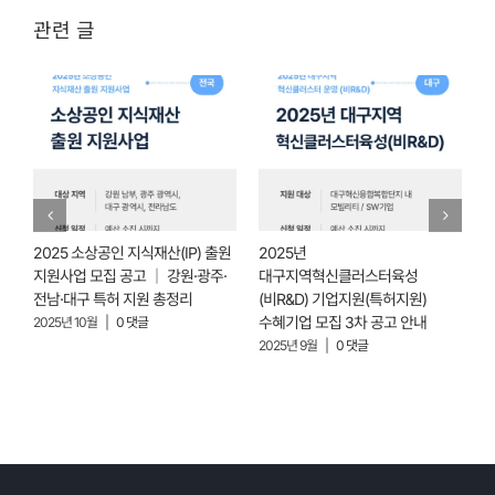
관련 글
2025 소상공인 지식재산(IP) 출원
2025년
2
지원사업 모집 공고 │ 강원·광주·
대구지역혁신클러스터육성
선
전남·대구 특허 지원 총정리
(비R&D) 기업지원(특허지원)
수혜기업 모집 3차 공고 안내
2025년 10월
|
0 댓글
2
2025년 9월
|
0 댓글