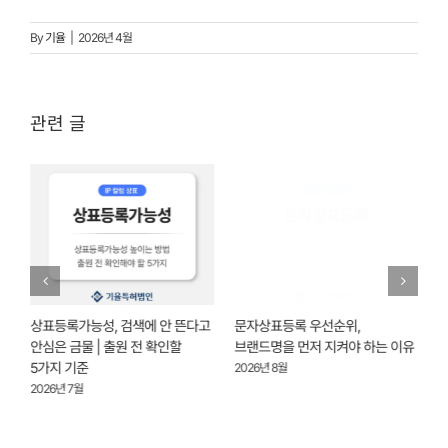
By
기율
|
2026년 4월
관련 글
|
상표등록가능성, 검색에 안 뜬다고
문자상표등록 우선순위,
기
안심은 금물 | 출원 전 확인할
브랜드명을 먼저 지켜야 하는 이유
개
5가지 기준
2026년 8월
2
2026년 7월