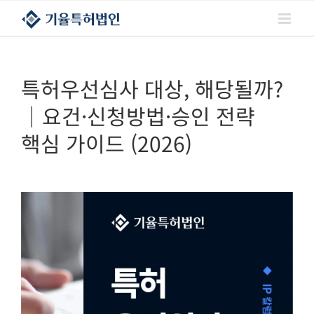
콘텐츠로
건너뛰기
특허우선심사 대상, 해당될까?
｜요건·신청방법·승인 전략
핵심 가이드 (2026)