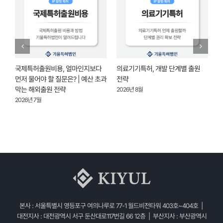
국제특허출원비용, 얼마인지보다
의료기기특허, 개발 단계별 출원
상
먼저 물어야 할 질문은? | 예산 초과
전략
출
막는 해외출원 전략
2026년 8월
2026년 7월
2
본사 : 서울특별시 영등포구 여의나루로 77-1 월드비전타워 403호~404호 |
대전지사 : 대전광역시 서구 둔산대로117번길 66 12층 | 부산지사 : 부산광역시