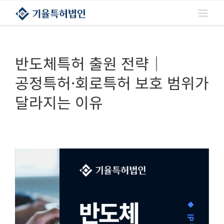
콘텐츠로
건너뛰기
반도체특허 출원 전략｜
공정특허·회로특허 보호 범위가
달라지는 이유