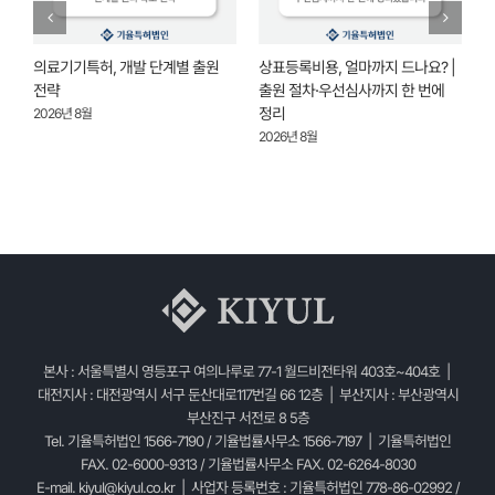
의료기기특허, 개발 단계별 출원
상표등록비용, 얼마까지 드나요? |
상
전략
출원 절차·우선심사까지 한 번에
안
정리
5
2026년 8월
2026년 8월
2
본사 : 서울특별시 영등포구 여의나루로 77-1 월드비전타워 403호~404호 |
대전지사 : 대전광역시 서구 둔산대로117번길 66 12층 | 부산지사 : 부산광역시
부산진구 서전로 8 5층
Tel. 기율특허법인 1566-7190 / 기율법률사무소 1566-7197 | 기율특허법인
FAX. 02-6000-9313 / 기율법률사무소 FAX. 02-6264-8030
E-mail.
kiyul@kiyul.co.kr
| 사업자 등록번호 : 기율특허법인 778-86-02992 /