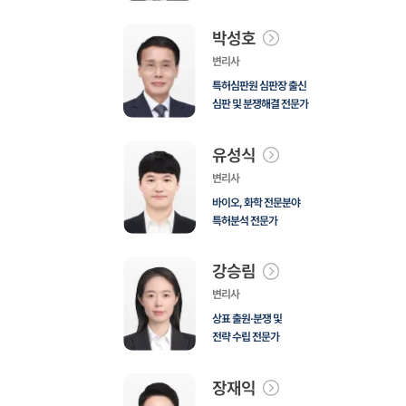
박성호
변리사
특허심판원 심판장 출신
심판 및 분쟁해결 전문가
유성식
변리사
바이오, 화학 전문분야
특허분석 전문가
강승림
변리사
상표 출원·분쟁 및
전략 수립 전문가
장재익