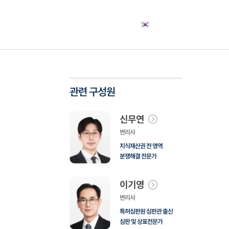
야
고객사례
소식자료
상담신청
한국어
관련 구성원
신무연
변리사
지식재산권 전 영역
분쟁해결 전문가
이기영
변리사
특허심판원 심판관 출신
심판 및 상표전문가