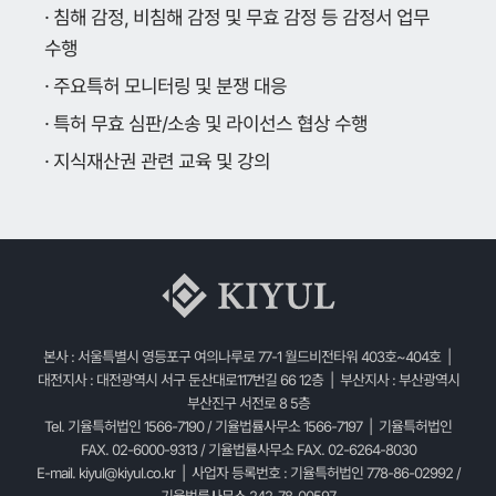
· 침해 감정, 비침해 감정 및 무효 감정 등 감정서 업무
수행
· 주요특허 모니터링 및 분쟁 대응
· 특허 무효 심판/소송 및 라이선스 협상 수행
· 지식재산권 관련 교육 및 강의
본사 : 서울특별시 영등포구 여의나루로 77-1 월드비전타워 403호~404호 |
대전지사 : 대전광역시 서구 둔산대로117번길 66 12층 | 부산지사 : 부산광역시
부산진구 서전로 8 5층
Tel. 기율특허법인 1566-7190 / 기율법률사무소 1566-7197 | 기율특허법인
FAX. 02-6000-9313 / 기율법률사무소 FAX. 02-6264-8030
E-mail.
kiyul@kiyul.co.kr
| 사업자 등록번호 : 기율특허법인 778-86-02992 /