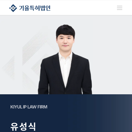
콘텐츠로
건너뛰기
KIYUL IP LAW FIRM
유성식