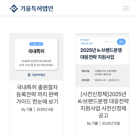
콘텐츠로
건너뛰기
국내특허 출원절차
[사전신청제]2025년
등록전략 까지 완벽
K-브랜드분쟁 대응전략
가이드 한눈에 보기
지원사업 사전신청제
By
기율
|
2025년 4월
공고
By
기율
|
2024년 12월