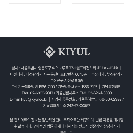
본사 : 서울특별시 영등포구 여의나루로 77-1 월드비전타워 403호~404호 |
대전지사 : 대전광역시 서구 둔산대로117번길 66 12층 | 부산지사 : 부산광역시
부산진구 서전로 8 5층
Tel. 기율특허법인 1566-7190 / 기율법률사무소 1566-7197 | 기율특허법인
FAX. 02-6000-9313 / 기율법률사무소 FAX. 02-6264-8030
E-mail.
kiyul@kiyul.co.kr
| 사업자 등록번호 : 기율특허법인 778-86-02992 /
기율법률사무소 242-78-00597
본 웹사이트의 정보는 일반적인 안내 목적으로만 제공되며, 법률 자문을 대체할
수 없습니다. 구체적인 법률 문제에 대해서는 반드시 전문가와 상담하시기
바랍니다.