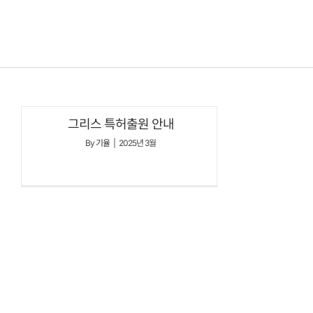
콘텐츠로
건너뛰기
그리스 특허출원 안내
By
기율
|
2025년 3월