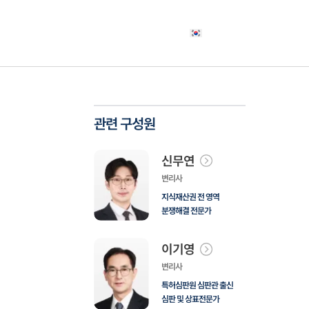
야
고객사례
소식자료
상담신청
한국어
관련 구성원
신무연
변리사
지식재산권 전 영역
분쟁해결 전문가
이기영
변리사
특허심판원 심판관 출신
심판 및 상표전문가