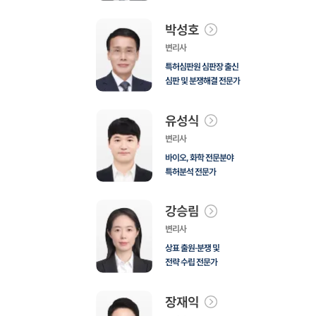
박성호
변리사
특허심판원 심판장 출신
심판 및 분쟁해결 전문가
유성식
변리사
바이오, 화학 전문분야
특허분석 전문가
강승림
변리사
상표 출원·분쟁 및
전략 수립 전문가
장재익