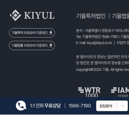
기율특허법인
기율법
|
본사 : 서울특별시 영등포구 여의나루로 
기율특허 브로슈어 다운로드
Tel. 기율특허법인 1566-7190 / 기율
E-mail.
kiyul@kiyul.co.kr
| 사업자 등
기율법률 브로슈어 다운로드
본 웹사이트의 정보는 일반적인 안내 
당 법인은 본 웹사이트의 정보를 신뢰하
copyright©2025 기율. All rights re
1:1 전화
무료상담
1566-7190
