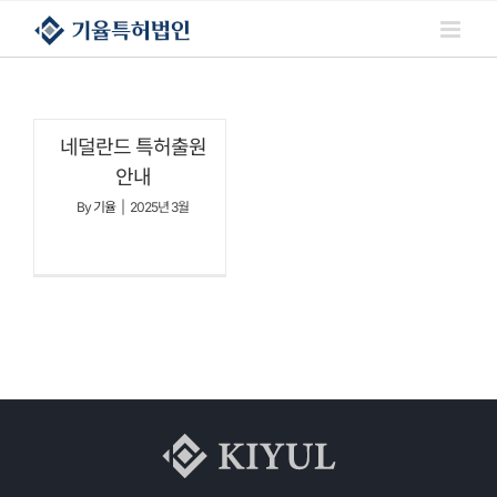
콘텐츠로
건너뛰기
네덜란드 특허출원
안내
By
기율
|
2025년 3월