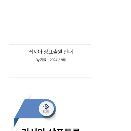
콘텐츠로
건너뛰기
러시아 상표출원 안내
By
기율
|
2024년 8월
러시아 수