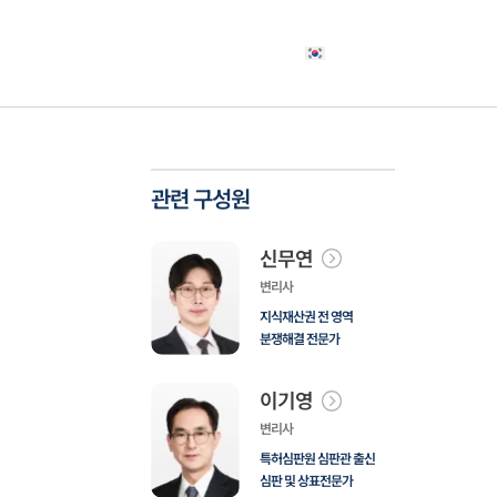
야
고객사례
소식자료
상담신청
한국어
관련 구성원
신무연
변리사
지식재산권 전 영역
분쟁해결 전문가
이기영
변리사
특허심판원 심판관 출신
심판 및 상표전문가