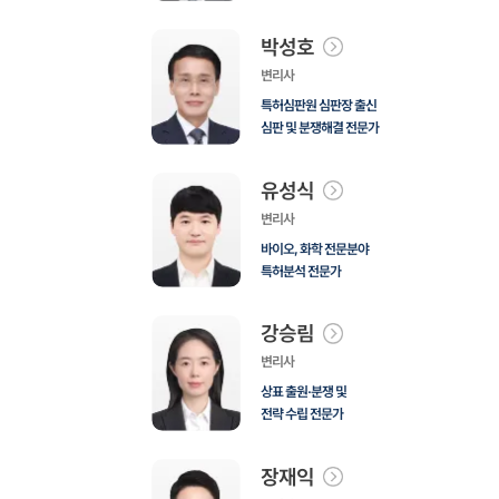
박성호
변리사
특허심판원 심판장 출신
심판 및 분쟁해결 전문가
유성식
변리사
바이오, 화학 전문분야
특허분석 전문가
강승림
변리사
상표 출원·분쟁 및
전략 수립 전문가
장재익