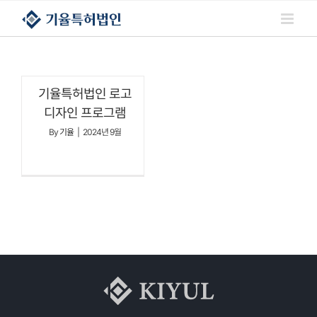
콘텐츠로
건너뛰기
기율특허법인 로고
디자인 프로그램
By
기율
|
2024년 9월