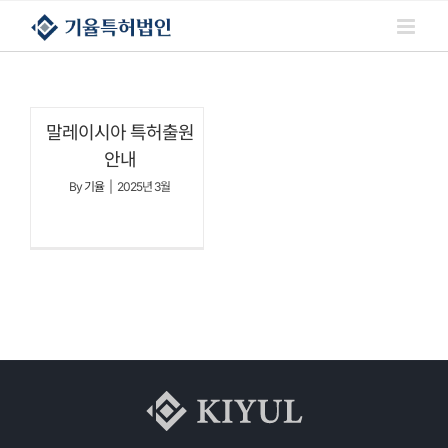
콘텐츠로
건너뛰기
말레이시아 특허출원
안내
By
기율
|
2025년 3월