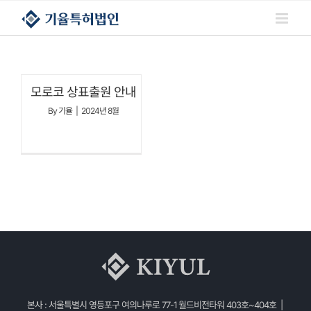
콘텐츠로
건너뛰기
모로코 상표출원 안내
By
기율
|
2024년 8월
본사 : 서울특별시 영등포구 여의나루로 77-1 월드비전타워 403호~404호 |