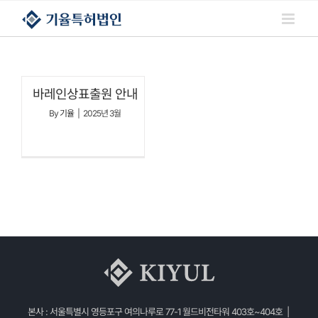
콘텐츠로
건너뛰기
바레인상표출원 안내
By
기율
|
2025년 3월
본사 : 서울특별시 영등포구 여의나루로 77-1 월드비전타워 403호~404호 |