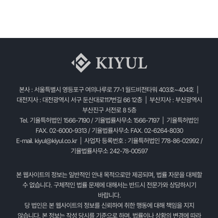
본사 : 서울특별시 영등포구 여의나루로 77-1 월드비전타워 403호~404호 |
대전지사 : 대전광역시 서구 둔산대로117번길 66 12층 | 부산지사 : 부산광역시
부산진구 서전로 8 5층
Tel. 기율특허법인 1566-7190 / 기율법률사무소 1566-7197 | 기율특허법인
FAX. 02-6000-9313 / 기율법률사무소 FAX. 02-6264-8030
E-mail.
kiyul@kiyul.co.kr
| 사업자 등록번호 : 기율특허법인 778-86-02992 /
기율법률사무소 242-78-00597
본 웹사이트의 정보는 일반적인 안내 목적으로만 제공되며, 법률 자문을 대체할
수 없습니다. 구체적인 법률 문제에 대해서는 반드시 전문가와 상담하시기
바랍니다.
당 법인은 본 웹사이트의 정보를 신뢰하여 취한 행동에 대해 책임을 지지
않습니다. 본 정보는 작성 당시를 기준으로 하며, 법률이나 상황의 변경에 따라