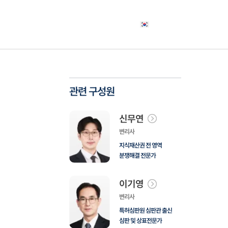
야
고객사례
소식자료
상담신청
한국어
관련 구성원
신무연
변리사
지식재산권 전 영역
분쟁해결 전문가
이기영
변리사
특허심판원 심판관 출신
심판 및 상표전문가