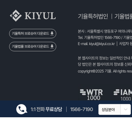
기율특허법인
기율법
|
본사 : 서울특별시 영등포구 여의나루로 
기율특허 브로슈어 다운로드
Tel. 기율특허법인 1566-7190 / 기율
E-mail.
kiyul@kiyul.co.kr
| 사업자 등
기율법률 브로슈어 다운로드
본 웹사이트의 정보는 일반적인 안내 
당 법인은 본 웹사이트의 정보를 신뢰하
copyright©2025 기율. All rights re
1:1 전화
무료상담
1566-7190
