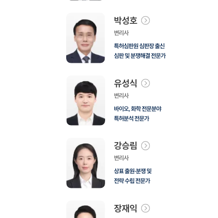
박성호
변리사
특허심판원 심판장 출신
심판 및 분쟁해결 전문가
유성식
변리사
바이오, 화학 전문분야
특허분석 전문가
강승림
변리사
상표 출원·분쟁 및
전략 수립 전문가
장재익