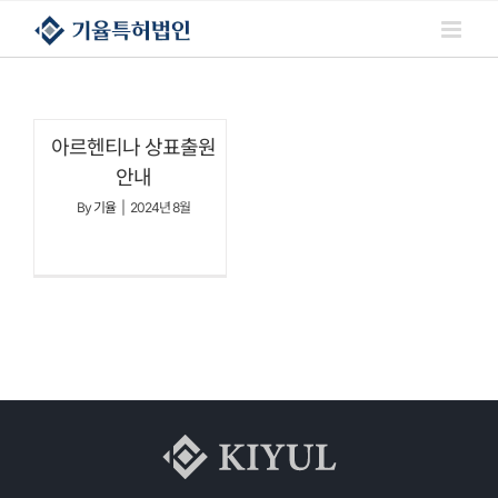
콘텐츠로
건너뛰기
아르헨티나 상표출원
안내
By
기율
|
2024년 8월