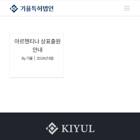
콘텐츠로
건너뛰기
아르헨티나 상표출원
안내
By
기율
|
2024년 8월