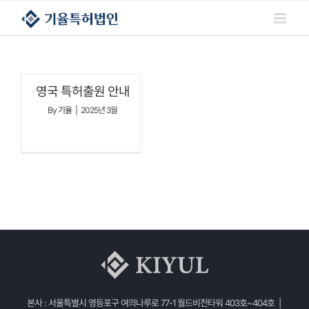
콘텐츠로
건너뛰기
영국 특허출원 안내
By
기율
|
2025년 3월
본사 : 서울특별시 영등포구 여의나루로 77-1 월드비전타워 403호~404호 |