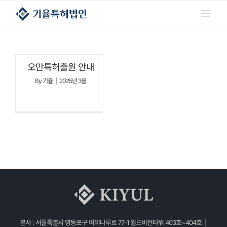
콘텐츠로
건너뛰기
오만특허출원 안내
By
기율
|
2025년 3월
본사 : 서울특별시 영등포구 여의나루로 77-1 월드비전타워 403호~404호 |