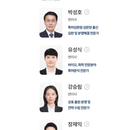
박성호
변리사
특허심판원 심판장 출신
심판 및 분쟁해결 전문가
유성식
변리사
바이오, 화학 전문분야
특허분석 전문가
강승림
변리사
상표 출원·분쟁 및
전략 수립 전문가
장재익