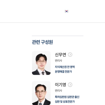
야
고객사례
소식자료
상담신청
한국어
관련 구성원
신무연
변리사
지식재산권 전 영역
분쟁해결 전문가
이기영
변리사
특허심판원 심판관 출신
심판 및 상표전문가