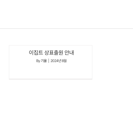
콘텐츠로
건너뛰기
이집트 상표출원 안내
By
기율
|
2024년 8월