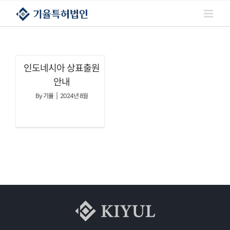
콘텐츠로
건너뛰기
인도네시아 상표출원
안내
By
기율
|
2024년 8월