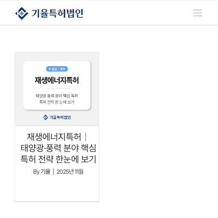
콘텐츠로
건너뛰기
재생에너지특허｜
태양광·풍력 분야 핵심
특허 전략 한눈에 보기
By
기율
|
2025년 11월