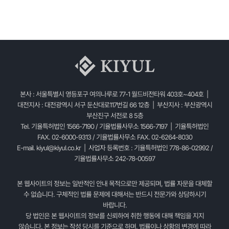
본사 : 서울특별시 영등포구 여의나루로 77-1 월드비전타워 403호~404호 |
대전지사 : 대전광역시 서구 둔산대로117번길 66 12층 | 부산지사 : 부산광역시
부산진구 서전로 8 5층
Tel. 기율특허법인 1566-7190 / 기율법률사무소 1566-7197 | 기율특허법인
FAX. 02-6000-9313 / 기율법률사무소 FAX. 02-6264-8030
E-mail.
kiyul@kiyul.co.kr
| 사업자 등록번호 : 기율특허법인 778-86-02992 /
기율법률사무소 242-78-00597
본 웹사이트의 정보는 일반적인 안내 목적으로만 제공되며, 법률 자문을 대체할
수 없습니다. 구체적인 법률 문제에 대해서는 반드시 전문가와 상담하시기
바랍니다.
당 법인은 본 웹사이트의 정보를 신뢰하여 취한 행동에 대해 책임을 지지
않습니다. 본 정보는 작성 당시를 기준으로 하며, 법률이나 상황의 변경에 따라