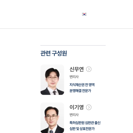
야
고객사례
소식자료
상담신청
한국어
관련 구성원
신무연
변리사
지식재산권 전 영역
분쟁해결 전문가
이기영
변리사
특허심판원 심판관 출신
심판 및 상표전문가