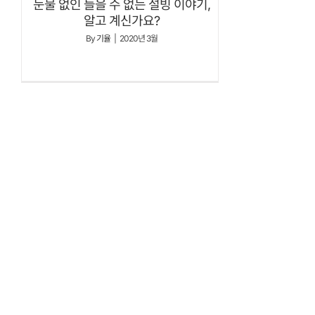
눈물 없인 들을 수 없는 설빙 이야기,
알고 계신가요?
By
기율
|
2020년 3월