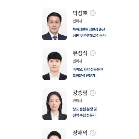
박성호
변리사
특허심판원 심판장 출신
심판 및 분쟁해결 전문가
유성식
변리사
바이오, 화학 전문분야
특허분석 전문가
강승림
변리사
상표 출원·분쟁 및
전략 수립 전문가
장재익