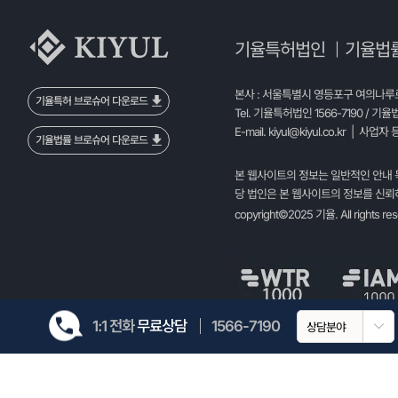
기율특허법인
기율법
|
본사 : 서울특별시 영등포구 여의나루로 
기율특허 브로슈어 다운로드
Tel. 기율특허법인 1566-7190 / 기율
E-mail.
kiyul@kiyul.co.kr
| 사업자 등
기율법률 브로슈어 다운로드
본 웹사이트의 정보는 일반적인 안내 
당 법인은 본 웹사이트의 정보를 신뢰하
copyright©2025 기율. All rights re
1:1 전화
무료상담
1566-7190
