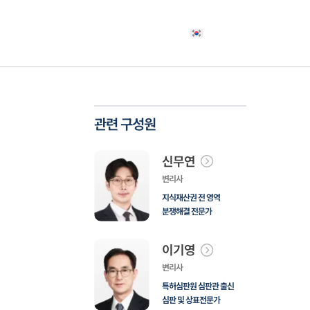
야
고객사례
소식자료
상담신청
한국어
관련 구성원
신무연
변리사
지식재산권 전 영역
분쟁해결 전문가
이기영
변리사
특허심판원 심판관 출신
심판 및 상표전문가