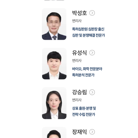
박성호
변리사
특허심판원 심판장 출신
심판 및 분쟁해결 전문가
유성식
변리사
바이오, 화학 전문분야
특허분석 전문가
강승림
변리사
상표 출원·분쟁 및
전략 수립 전문가
장재익