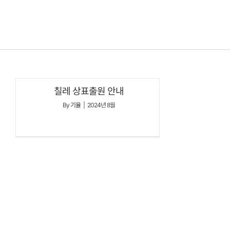
콘텐츠로
건너뛰기
칠레 상표출원 안내
By
기율
|
2024년 8월