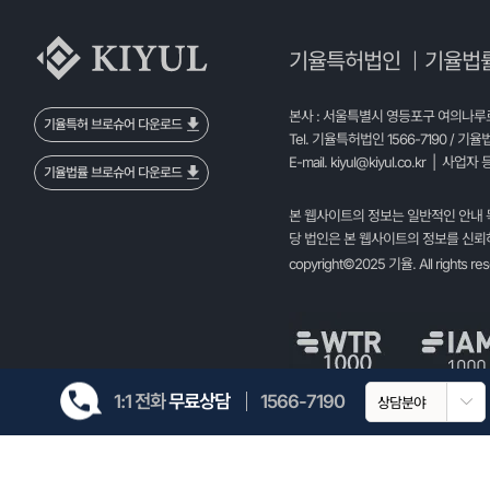
기율특허법인
기율법
|
본사 : 서울특별시 영등포구 여의나루로 
기율특허 브로슈어 다운로드
Tel. 기율특허법인 1566-7190 / 기율
E-mail.
kiyul@kiyul.co.kr
| 사업자 등
기율법률 브로슈어 다운로드
본 웹사이트의 정보는 일반적인 안내 
당 법인은 본 웹사이트의 정보를 신뢰하
copyright©2025 기율. All rights re
1:1 전화
무료상담
1566-7190
