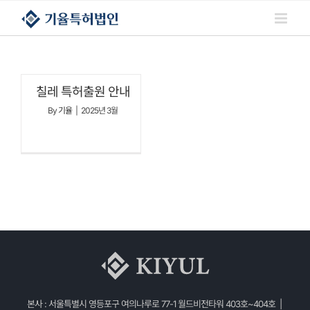
콘텐츠로
건너뛰기
칠레 특허출원 안내
By
기율
|
2025년 3월
본사 : 서울특별시 영등포구 여의나루로 77-1 월드비전타워 403호~404호 |