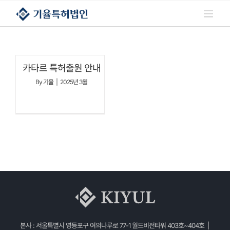
콘텐츠로
건너뛰기
카타르 특허출원 안내
By
기율
|
2025년 3월
본사 : 서울특별시 영등포구 여의나루로 77-1 월드비전타워 403호~404호 |