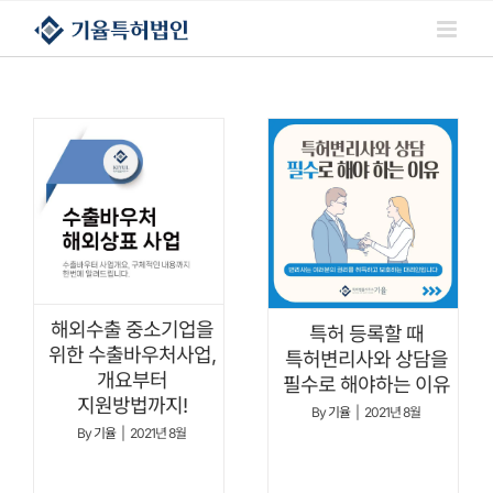
콘텐츠로
건너뛰기
해외수출 중소기업을
특허 등록할 때
위한 수출바우처사업,
특허변리사와 상담을
개요부터
필수로 해야하는 이유
지원방법까지!
By
기율
|
2021년 8월
By
기율
|
2021년 8월