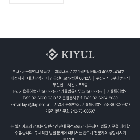
본사 : 서울특별시 영등포구 여의나루로 77-1 월드비전타워 403호~404호 |
대전지사 : 대전광역시 서구 둔산대로117번길 66 12층 | 부산지사 : 부산광역시
부산진구 서전로 8 5층
Tel. 기율특허법인 1566-7190 / 기율법률사무소 1566-7197 | 기율특허법인
FAX. 02-6000-9313 / 기율법률사무소 FAX. 02-6264-8030
E-mail.
kiyul@kiyul.co.kr
| 사업자 등록번호 : 기율특허법인 778-86-02992 /
기율법률사무소 242-78-00597
본 웹사이트의 정보는 일반적인 안내 목적으로만 제공되며, 법률 자문을 대체할
수 없습니다. 구체적인 법률 문제에 대해서는 반드시 전문가와 상담하시기
바랍니다.