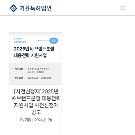
콘텐츠로
건너뛰기
[사전신청제]2025년
K-브랜드분쟁 대응전략
지원사업 사전신청제
공고
By
기율
|
2024년 12월