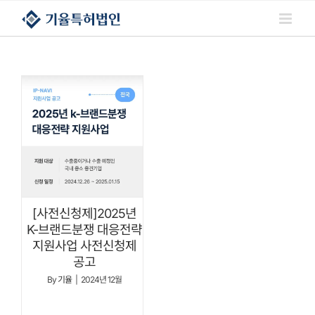
콘텐츠로
건너뛰기
[사전신청제]2025년
K-브랜드분쟁 대응전략
지원사업 사전신청제
공고
By
기율
|
2024년 12월