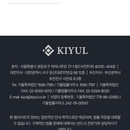
본사 : 서울특별시 영등포구 여의나루로 77-1 월드비전타워 403호~404호 |
대전지사 : 대전광역시 서구 둔산대로117번길 66 12층 | 부산지사 : 부산광역시
부산진구 서전로 8 5층
Tel. 기율특허법인 1566-7190 / 기율법률사무소 1566-7197 | 기율특허법인
FAX. 02-6000-9313 / 기율법률사무소 FAX. 02-6264-8030
E-mail.
kiyul@kiyul.co.kr
| 사업자 등록번호 : 기율특허법인 778-86-02992 /
기율법률사무소 242-78-00597
본 웹사이트의 정보는 일반적인 안내 목적으로만 제공되며, 법률 자문을 대체할
수 없습니다. 구체적인 법률 문제에 대해서는 반드시 전문가와 상담하시기
바랍니다.