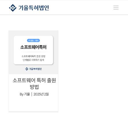
콘텐츠로
건너뛰기
소프트웨어 특허 출원
방법
By
기율
|
2025년 2월