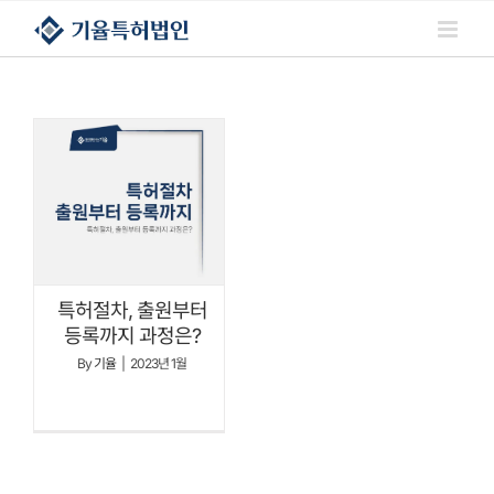
콘텐츠로
건너뛰기
특허절차, 출원부터
등록까지 과정은?
By
기율
|
2023년 1월