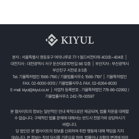
본사 : 서울특별시 영등포구 여의나루로 77-1 월드비전타워 403호~404호 |
대전지사 : 대전광역시 서구 둔산대로117번길 66 12층 | 부산지사 : 부산광역시
부산진구 서전로 8 5층
Tel. 기율특허법인 1566-7190 / 기율법률사무소 1566-7197 | 기율특허법인
FAX. 02-6000-9313 / 기율법률사무소 FAX. 02-6264-8030
E-mail.
kiyul@kiyul.co.kr
| 사업자 등록번호 : 기율특허법인 778-86-02992 /
기율법률사무소 242-78-00597
본 웹사이트의 정보는 일반적인 안내 목적으로만 제공되며, 법률 자문을 대체할
수 없습니다. 구체적인 법률 문제에 대해서는 반드시 전문가와 상담하시기
바랍니다.
당 법인은 본 웹사이트의 정보를 신뢰하여 취한 행동에 대해 책임을 지지
않습니다. 본 정보는 작성 당시를 기준으로 하며, 법률이나 상황의 변경에 따라