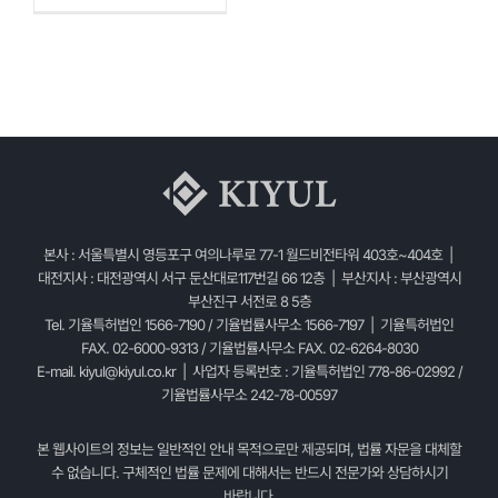
본사 : 서울특별시 영등포구 여의나루로 77-1 월드비전타워 403호~404호 |
대전지사 : 대전광역시 서구 둔산대로117번길 66 12층 | 부산지사 : 부산광역시
부산진구 서전로 8 5층
Tel. 기율특허법인 1566-7190 / 기율법률사무소 1566-7197 | 기율특허법인
FAX. 02-6000-9313 / 기율법률사무소 FAX. 02-6264-8030
E-mail.
kiyul@kiyul.co.kr
| 사업자 등록번호 : 기율특허법인 778-86-02992 /
기율법률사무소 242-78-00597
본 웹사이트의 정보는 일반적인 안내 목적으로만 제공되며, 법률 자문을 대체할
수 없습니다. 구체적인 법률 문제에 대해서는 반드시 전문가와 상담하시기
바랍니다.