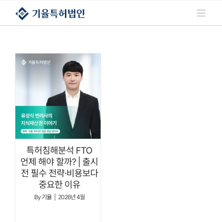
콘텐츠로
건너뛰기
특허침해분석 FTO
언제 해야 할까? | 출시
전 필수 전략·비용보다
중요한 이유
By
기율
|
2026년 4월