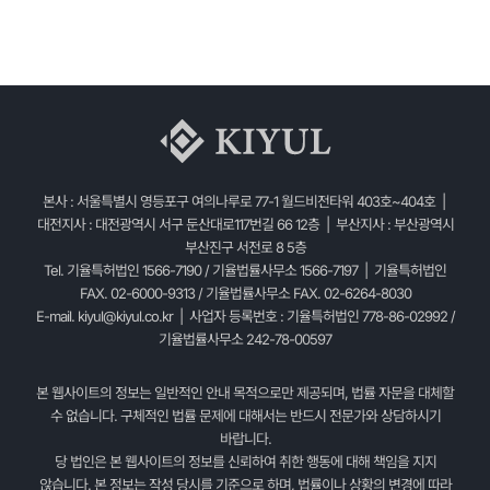
본사 : 서울특별시 영등포구 여의나루로 77-1 월드비전타워 403호~404호 |
대전지사 : 대전광역시 서구 둔산대로117번길 66 12층 | 부산지사 : 부산광역시
부산진구 서전로 8 5층
Tel. 기율특허법인 1566-7190 / 기율법률사무소 1566-7197 | 기율특허법인
FAX. 02-6000-9313 / 기율법률사무소 FAX. 02-6264-8030
E-mail.
kiyul@kiyul.co.kr
| 사업자 등록번호 : 기율특허법인 778-86-02992 /
기율법률사무소 242-78-00597
본 웹사이트의 정보는 일반적인 안내 목적으로만 제공되며, 법률 자문을 대체할
수 없습니다. 구체적인 법률 문제에 대해서는 반드시 전문가와 상담하시기
바랍니다.
당 법인은 본 웹사이트의 정보를 신뢰하여 취한 행동에 대해 책임을 지지
않습니다. 본 정보는 작성 당시를 기준으로 하며, 법률이나 상황의 변경에 따라