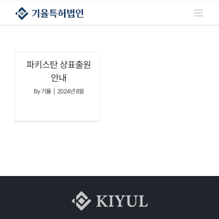
콘텐츠로
건너뛰기
파키스탄 상표출원
안내
By
기율
|
2024년 8월