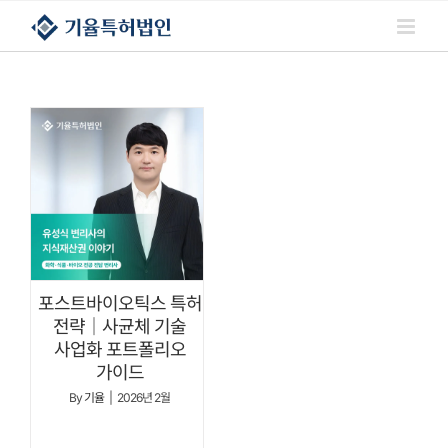
콘텐츠로
건너뛰기
포스트바이오틱스 특허
전략｜사균체 기술
사업화 포트폴리오
가이드
By
기율
|
2026년 2월