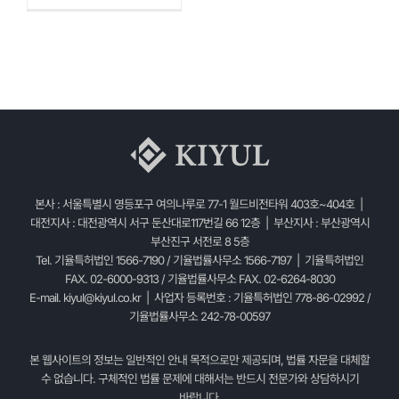
본사 : 서울특별시 영등포구 여의나루로 77-1 월드비전타워 403호~404호 |
대전지사 : 대전광역시 서구 둔산대로117번길 66 12층 | 부산지사 : 부산광역시
부산진구 서전로 8 5층
Tel. 기율특허법인 1566-7190 / 기율법률사무소 1566-7197 | 기율특허법인
FAX. 02-6000-9313 / 기율법률사무소 FAX. 02-6264-8030
E-mail.
kiyul@kiyul.co.kr
| 사업자 등록번호 : 기율특허법인 778-86-02992 /
기율법률사무소 242-78-00597
본 웹사이트의 정보는 일반적인 안내 목적으로만 제공되며, 법률 자문을 대체할
수 없습니다. 구체적인 법률 문제에 대해서는 반드시 전문가와 상담하시기
바랍니다.