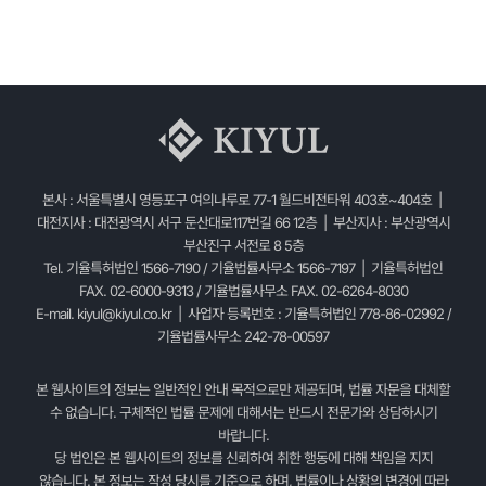
본사 : 서울특별시 영등포구 여의나루로 77-1 월드비전타워 403호~404호 |
대전지사 : 대전광역시 서구 둔산대로117번길 66 12층 | 부산지사 : 부산광역시
부산진구 서전로 8 5층
Tel. 기율특허법인 1566-7190 / 기율법률사무소 1566-7197 | 기율특허법인
FAX. 02-6000-9313 / 기율법률사무소 FAX. 02-6264-8030
E-mail.
kiyul@kiyul.co.kr
| 사업자 등록번호 : 기율특허법인 778-86-02992 /
기율법률사무소 242-78-00597
본 웹사이트의 정보는 일반적인 안내 목적으로만 제공되며, 법률 자문을 대체할
수 없습니다. 구체적인 법률 문제에 대해서는 반드시 전문가와 상담하시기
바랍니다.
당 법인은 본 웹사이트의 정보를 신뢰하여 취한 행동에 대해 책임을 지지
않습니다. 본 정보는 작성 당시를 기준으로 하며, 법률이나 상황의 변경에 따라