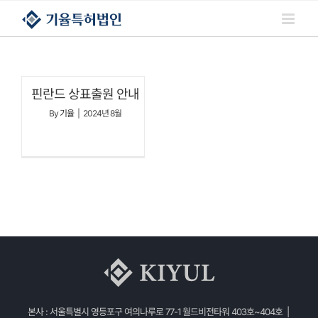
콘텐츠로
건너뛰기
핀란드 상표출원 안내
By
기율
|
2024년 8월
본사 : 서울특별시 영등포구 여의나루로 77-1 월드비전타워 403호~404호 |