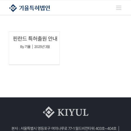
콘텐츠로
건너뛰기
핀란드 특허출원 안내
By
기율
|
2025년 3월
본사 : 서울특별시 영등포구 여의나루로 77-1 월드비전타워 403호~404호 |