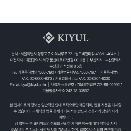
본사 : 서울특별시 영등포구 여의나루로 77-1 월드비전타워 403호~404호 |
대전지사 : 대전광역시 서구 둔산대로117번길 66 12층 | 부산지사 : 부산광역시
부산진구 서전로 8 5층
Tel. 기율특허법인 1566-7190 / 기율법률사무소 1566-7197 | 기율특허법인
FAX. 02-6000-9313 / 기율법률사무소 FAX. 02-6264-8030
E-mail.
kiyul@kiyul.co.kr
| 사업자 등록번호 : 기율특허법인 778-86-02992 /
기율법률사무소 242-78-00597
본 웹사이트의 정보는 일반적인 안내 목적으로만 제공되며, 법률 자문을 대체할
수 없습니다. 구체적인 법률 문제에 대해서는 반드시 전문가와 상담하시기
바랍니다.
당 법인은 본 웹사이트의 정보를 신뢰하여 취한 행동에 대해 책임을 지지
않습니다. 본 정보는 작성 당시를 기준으로 하며, 법률이나 상황의 변경에 따라