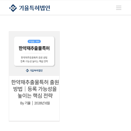
콘텐츠로
건너뛰기
한약재추출물특허 출원
방법｜등록 가능성을
높이는 핵심 전략
By
기율
|
2026년 6월